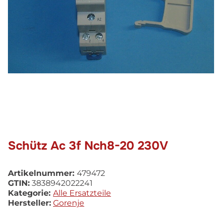
Schütz Ac 3f Nch8-20 230V
Artikelnummer:
479472
GTIN:
3838942022241
Kategorie:
Alle Ersatzteile
Hersteller:
Gorenje