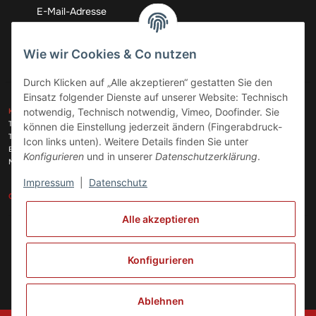
Abonnieren
Wie wir Cookies & Co nutzen
Durch Klicken auf „Alle akzeptieren“ gestatten Sie den
Einsatz folgender Dienste auf unserer Website: Technisch
ZAHLUNGSARTEN
notwendig, Technisch notwendig, Vimeo, Doofinder. Sie
KONTAKT
Telefon:
+49 (0)6074 816 08 0
können die Einstellung jederzeit ändern (Fingerabdruck-
Telefax:
+49 (0)6074 215 08 60
Icon links unten). Weitere Details finden Sie unter
VERSANDARTEN
E-Mail:
info@meinhausgeraetedoc.de
Konfigurieren
und in unserer
Datenschutzerklärung
.
Max Planck Str. 6 c, 63322 Rödermark
Impressum
|
Datenschutz
GESETZLICHE INFORMATIONEN
INFORMATIONEN
Alle akzeptieren
Vertrag widerrufen
Konfigurieren
Ablehnen