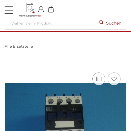
DE
Suchen
Alle Ersatzteile