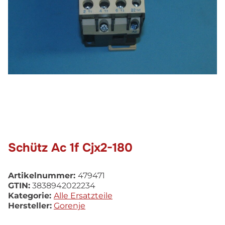
Schütz Ac 1f Cjx2-180
Artikelnummer:
479471
GTIN:
3838942022234
Kategorie:
Alle Ersatzteile
Hersteller:
Gorenje