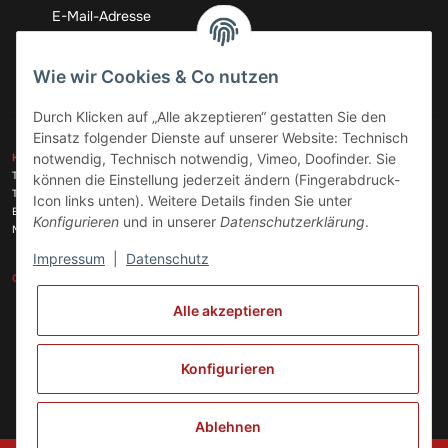
Abonnieren
Wie wir Cookies & Co nutzen
Durch Klicken auf „Alle akzeptieren“ gestatten Sie den
Einsatz folgender Dienste auf unserer Website: Technisch
ZAHLUNGSARTEN
notwendig, Technisch notwendig, Vimeo, Doofinder. Sie
KONTAKT
Telefon:
+49 (0)6074 816 08 0
können die Einstellung jederzeit ändern (Fingerabdruck-
Telefax:
+49 (0)6074 215 08 60
Icon links unten). Weitere Details finden Sie unter
VERSANDARTEN
E-Mail:
info@meinhausgeraetedoc.de
Konfigurieren
und in unserer
Datenschutzerklärung
.
Max Planck Str. 6 c, 63322 Rödermark
Impressum
|
Datenschutz
GESETZLICHE INFORMATIONEN
INFORMATIONEN
Alle akzeptieren
Vertrag widerrufen
Konfigurieren
Ablehnen