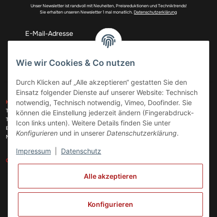
Unser Newsletter ist randvoll mit Neuheiten, Preisreduktionen und Techniktrends!
Sie erhalten unseren Newsletter 1 mal monatlich.
Datenschutzerklärung
Wie wir Cookies & Co nutzen
Abonnieren
Durch Klicken auf „Alle akzeptieren“ gestatten Sie den
Einsatz folgender Dienste auf unserer Website: Technisch
ZAHLUNGSARTEN
notwendig, Technisch notwendig, Vimeo, Doofinder. Sie
KONTAKT
Telefon:
+49 (0)6074 816 08 0
können die Einstellung jederzeit ändern (Fingerabdruck-
Telefax:
+49 (0)6074 215 08 60
Icon links unten). Weitere Details finden Sie unter
VERSANDARTEN
E-Mail:
info@meinhausgeraetedoc.de
Konfigurieren
und in unserer
Datenschutzerklärung
.
Max Planck Str. 6 c, 63322 Rödermark
Impressum
|
Datenschutz
GESETZLICHE INFORMATIONEN
INFORMATIONEN
Alle akzeptieren
Vertrag widerrufen
Konfigurieren