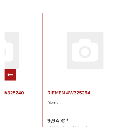
 #W325240
RIEMEN #W325264
Riemen
9,94 €
*