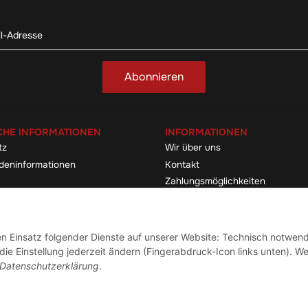
Abonnieren
CHE INFORMATIONEN
INFORMATIONEN
tz
Wir über uns
deninformationen
Kontakt
Zahlungsmöglichkeiten
elehrung & -formular
Sitemap
Versandinformationen
den Einsatz folgender Dienste auf unserer Website: Technisch notwend
ie Einstellung jederzeit ändern (Fingerabdruck-Icon links unten). We
Vertrag widerrufen
Datenschutzerklärung
.