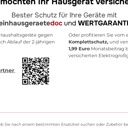
 möchten Ihr Hausgerät versich
Bester Schutz für Ihre Geräte mit
einhausgeraete
doc
und
WERTGARANT
 Haushaltsgeräte gegen
Oder profitieren Sie vom 
ch Ablauf der 2-jährigen
Komplettschutz,
und vers
1,99 Euro
Monatsbeitrag be
versicherten Elektrogroßg
artner
 ob Sie nach einem bestimmten Ersatzteil suchen oder Zubehör ben