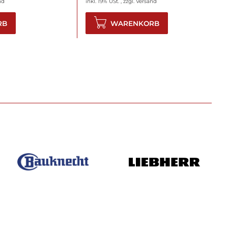
nd
inkl. 19% USt. , zzgl.
Versand
RB
WARENKORB