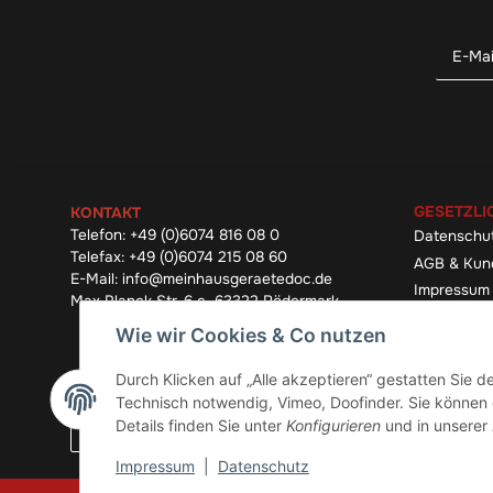
GESETZLI
KONTAKT
Telefon:
+49 (0)6074 816 08 0
Datenschu
Telefax:
+49 (0)6074 215 08 60
AGB & Kun
E-Mail:
info@meinhausgeraetedoc.de
Impressum
Max Planck Str. 6 c, 63322 Rödermark
Widerrufsb
Wie wir Cookies & Co nutzen
Durch Klicken auf „Alle akzeptieren“ gestatten Sie 
Technisch notwendig, Vimeo, Doofinder. Sie können d
Details finden Sie unter
Konfigurieren
und in unserer
Impressum
|
Datenschutz