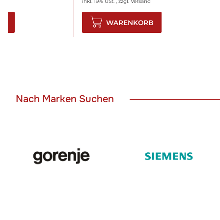
nd
inkl. 19% USt. , zzgl.
Versand
RB
WARENKORB
Nach Marken Suchen