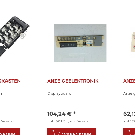
SKASTEN
ANZEIGEELEKTRONIK
ANZE
n
Displayboard
Anzeig
104,24 €
*
62,
.
Versand
inkl. 19% USt. , zzgl.
Versand
inkl. 19
NKORB
WARENKORB