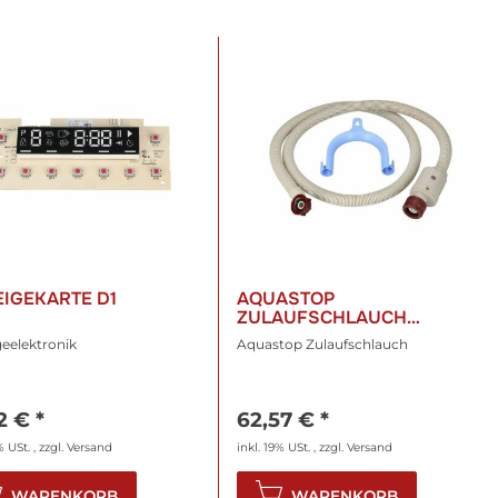
IGEKARTE D1
AQUASTOP
ZULAUFSCHLAUCH
1600MM
eelektronik
Aquastop Zulaufschlauch
12 €
*
62,57 €
*
% USt. , zzgl.
Versand
inkl. 19% USt. , zzgl.
Versand
WARENKORB
WARENKORB