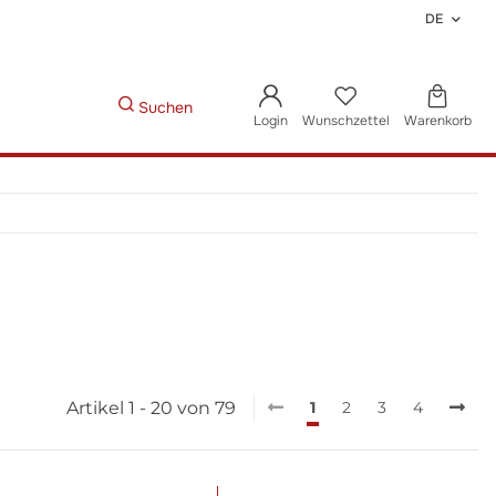
DE
Suchen
Login
Wunschzettel
Warenkorb
Artikel 1 - 20 von 79
1
2
3
4