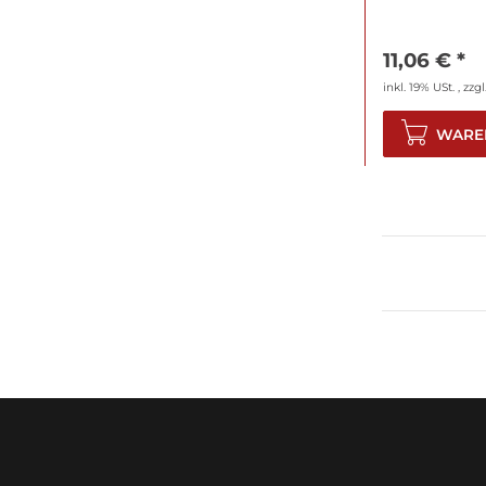
11,06 €
*
inkl. 19% USt. , zzgl
WARE