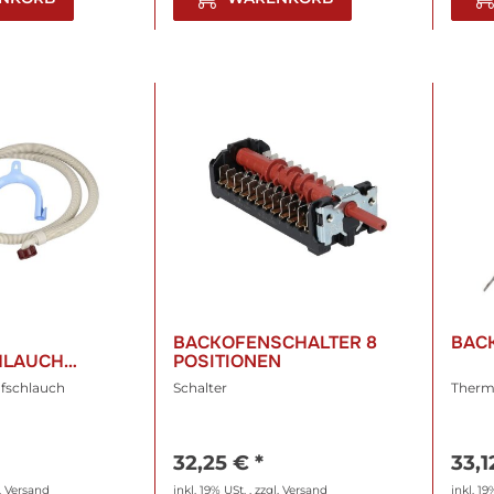
BACKOFENSCHALTER 8
BAC
HLAUCH
POSITIONEN
fschlauch
Schalter
Therm
32,25 €
*
33,
.
Versand
inkl. 19% USt. , zzgl.
Versand
inkl. 19