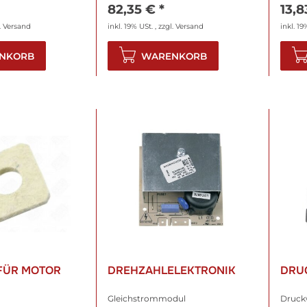
82,35 €
*
13,
.
Versand
inkl. 19% USt. , zzgl.
Versand
inkl. 19
NKORB
WARENKORB
FÜR MOTOR
DREHZAHLELEKTRONIK
DRU
Gleichstrommodul
Druck