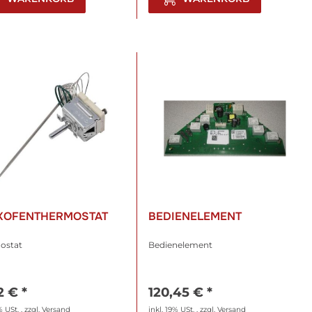
KOFENTHERMOSTAT
BEDIENELEMENT
ostat
Bedienelement
12 €
*
120,45 €
*
% USt. , zzgl.
Versand
inkl. 19% USt. , zzgl.
Versand