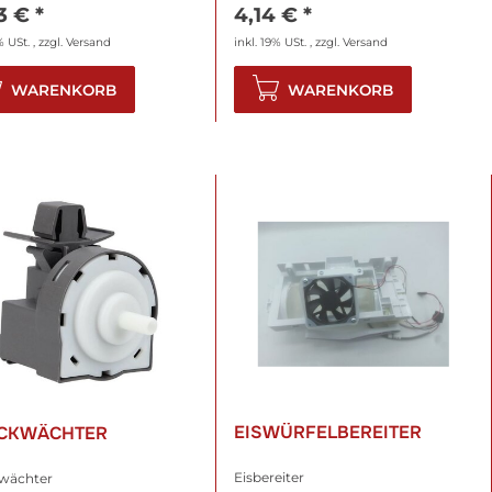
83 €
*
4,14 €
*
% USt. , zzgl.
Versand
inkl. 19% USt. , zzgl.
Versand
WARENKORB
WARENKORB
EISWÜRFELBEREITER
CKWÄCHTER
Eisbereiter
wächter