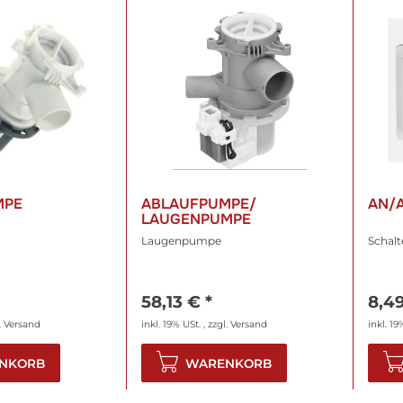
MPE
ABLAUFPUMPE/
AN/
LAUGENPUMPE
Laugenpumpe
Schalt
58,13 €
*
8,4
.
Versand
inkl. 19% USt. , zzgl.
Versand
inkl. 19
NKORB
WARENKORB