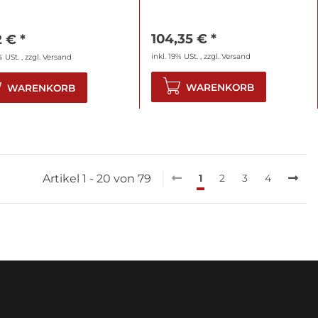
104,35 €
*
2 €
*
inkl. 19% USt. , zzgl.
Versand
% USt. , zzgl.
Versand
WARENKORB
WARENKORB
Artikel 1 - 20 von 79
1
2
3
4