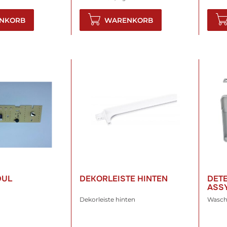
NKORB
WARENKORB
DUL
DEKORLEISTE HINTEN
DET
ASSY
Dekorleiste hinten
Wasch