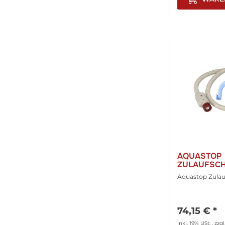
AQUASTOP
ZULAUFSC
1700MM
Aquastop Zulau
74,15 €
*
inkl. 19% USt. , zzgl