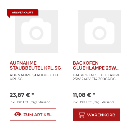
AUSVERKAUFT
AUFNAHME
BACKOFEN
STAUBBEUTEL KPL.SG
GLUEHLAMPE 25W
240V E14 300GRDC
AUFNAHME STAUBBEUTEL
BACKOFEN GLUEHLAMPE
KPL.SG
25W 240V E14 300GRDC
23,87 €
*
11,08 €
*
inkl. 19% USt. , zzgl.
Versand
inkl. 19% USt. , zzgl.
Versand
ZUM ARTIKEL
WARENKORB