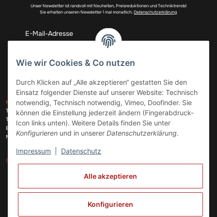
Unser Newsletter ist randvoll mit Neuheiten, Preisreduktionen und Techniktrends!
Sie erhalten unseren Newsletter 1 mal monatlich.
Datenschutzerklärung
Wie wir Cookies & Co nutzen
Abonnieren
Durch Klicken auf „Alle akzeptieren“ gestatten Sie den
Einsatz folgender Dienste auf unserer Website: Technisch
ZAHLUNGSARTEN
notwendig, Technisch notwendig, Vimeo, Doofinder. Sie
KONTAKT
Telefon:
+49 (0)6074 816 08 0
können die Einstellung jederzeit ändern (Fingerabdruck-
Telefax:
+49 (0)6074 215 08 60
Icon links unten). Weitere Details finden Sie unter
VERSANDARTEN
E-Mail:
info@meinhausgeraetedoc.de
Konfigurieren
und in unserer
Datenschutzerklärung
.
Max Planck Str. 6 c, 63322 Rödermark
Impressum
|
Datenschutz
GESETZLICHE INFORMATIONEN
INFORMATIONEN
Alle akzeptieren
Vertrag widerrufen
Konfigurieren