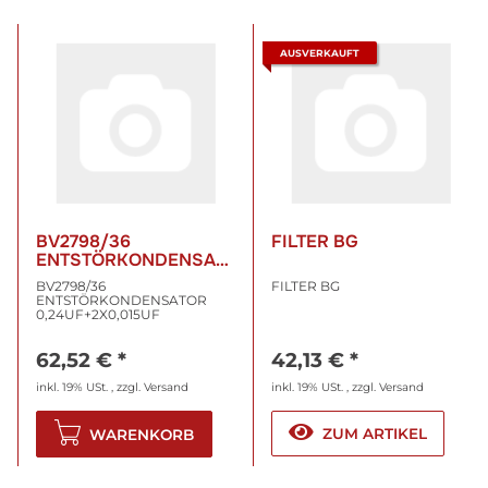
AUSVERKAUFT
BV2798/36
FILTER BG
ENTSTÖRKONDENSAT
OR 0,24UF+2X0,015UF
BV2798/36
FILTER BG
ENTSTÖRKONDENSATOR
0,24UF+2X0,015UF
62,52 €
*
42,13 €
*
inkl. 19% USt. , zzgl.
Versand
inkl. 19% USt. , zzgl.
Versand
ZUM ARTIKEL
WARENKORB