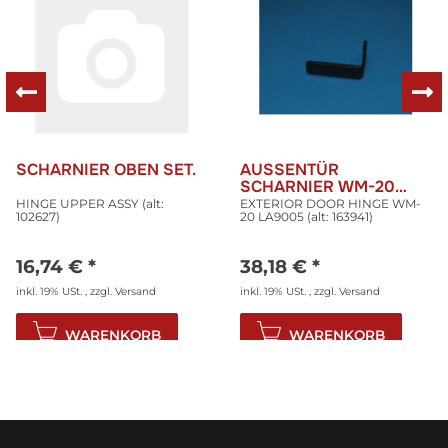
SCHARNIER OBEN SET.
AUSSENTÜR
SCHARNIER WM-20
LA9005
HINGE UPPER ASSY (alt:
EXTERIOR DOOR HINGE WM-
102627)
20 LA9005 (alt: 163941)
16,74 €
*
38,18 €
*
inkl. 19% USt. , zzgl.
Versand
inkl. 19% USt. , zzgl.
Versand
WARENKORB
WARENKORB