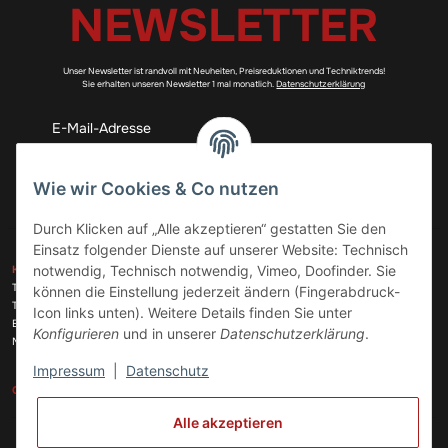
NEWSLETTER
Unser Newsletter ist randvoll mit Neuheiten, Preisreduktionen und Techniktrends!
Sie erhalten unseren Newsletter 1 mal monatlich.
Datenschutzerklärung
Abonnieren
Wie wir Cookies & Co nutzen
Durch Klicken auf „Alle akzeptieren“ gestatten Sie den
Einsatz folgender Dienste auf unserer Website: Technisch
ZAHLUNGSARTEN
notwendig, Technisch notwendig, Vimeo, Doofinder. Sie
KONTAKT
Telefon:
+49 (0)6074 816 08 0
können die Einstellung jederzeit ändern (Fingerabdruck-
Telefax:
+49 (0)6074 215 08 60
Icon links unten). Weitere Details finden Sie unter
VERSANDARTEN
E-Mail:
info@meinhausgeraetedoc.de
Konfigurieren
und in unserer
Datenschutzerklärung
.
Max Planck Str. 6 c, 63322 Rödermark
Impressum
|
Datenschutz
GESETZLICHE INFORMATIONEN
INFORMATIONEN
Alle akzeptieren