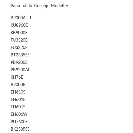
Passend für Gorenje Modelle:
B9000AL-1
KU8960E
KB9000E
FU3320E
FU3320E
BT2385SS
PB9200E
PB9200AL
KH76E
B9000E
EH610S
EH601E
EH601S
EH601W
PU7600E
BK2385SS