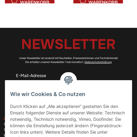
WARENKORB
WARENKORB
NEWSLETTER
Unser Newsletter ist randvoll mit Neuheiten, Preisreduktionen und Techniktrends!
Sie erhalten unseren Newsletter 1 mal monatlich.
Datenschutzerklärung
Abonnieren
Wie wir Cookies & Co nutzen
Durch Klicken auf „Alle akzeptieren“ gestatten Sie den
Einsatz folgender Dienste auf unserer Website: Technisch
ZAHLUNGSARTEN
notwendig, Technisch notwendig, Vimeo, Doofinder. Sie
KONTAKT
Telefon:
+49 (0)6074 816 08 0
können die Einstellung jederzeit ändern (Fingerabdruck-
Telefax:
+49 (0)6074 215 08 60
Icon links unten). Weitere Details finden Sie unter
VERSANDARTEN
E-Mail:
info@meinhausgeraetedoc.de