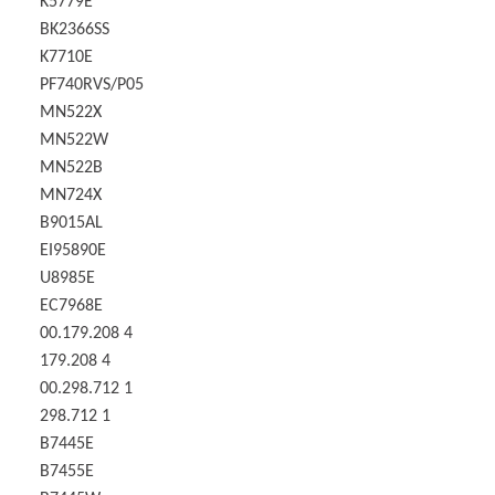
K5779E
BK2366SS
K7710E
PF740RVS/P05
MN522X
MN522W
MN522B
MN724X
B9015AL
EI95890E
U8985E
EC7968E
00.179.208 4
179.208 4
00.298.712 1
298.712 1
B7445E
B7455E