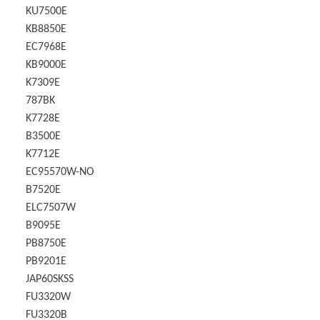
KU7500E
KB8850E
EC7968E
KB9000E
K7309E
787BK
K7728E
B3500E
K7712E
EC95570W-NO
B7520E
ELC7507W
B9095E
PB8750E
PB9201E
JAP60SKSS
FU3320W
FU3320B