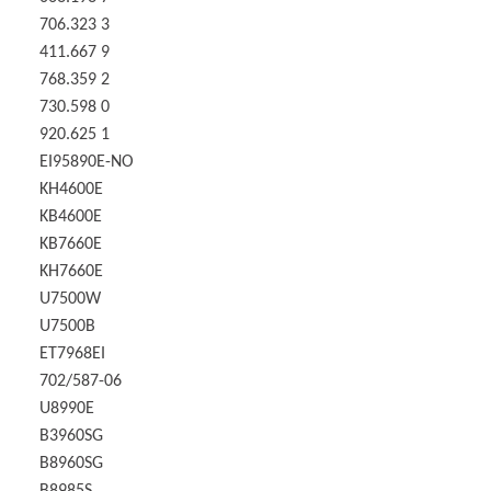
706.323 3
411.667 9
768.359 2
730.598 0
920.625 1
EI95890E-NO
KH4600E
KB4600E
KB7660E
KH7660E
U7500W
U7500B
ET7968EI
702/587-06
U8990E
B3960SG
B8960SG
B8985S