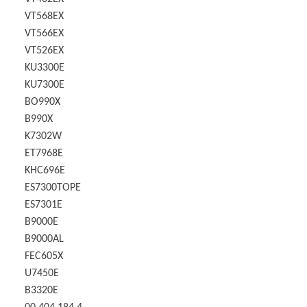
VT568EX
VT566EX
VT526EX
KU3300E
KU7300E
BO990X
B990X
K7302W
ET7968E
KHC696E
ES7300TOPE
ES7301E
B9000E
B9000AL
FEC605X
U7450E
B3320E