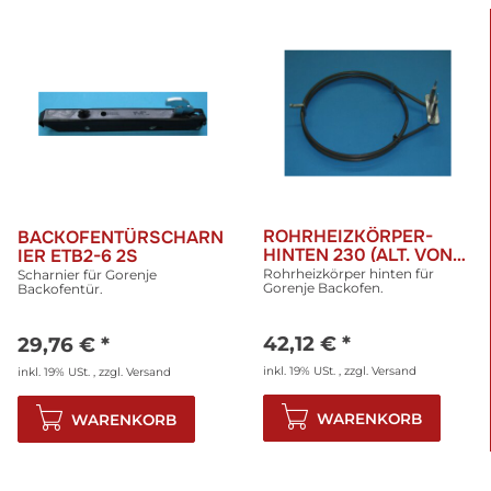
ROHRHEIZKÖRPER-
BACKOFENTÜRSCHARN
HINTEN 230 (ALT. VON
IER ETB2-6 2S
258967)
Rohrheizkörper hinten für
Scharnier für Gorenje
Gorenje Backofen.
Backofentür.
42,12 €
*
29,76 €
*
inkl. 19% USt. , zzgl.
Versand
inkl. 19% USt. , zzgl.
Versand
WARENKORB
WARENKORB