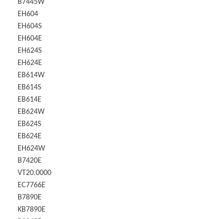
B7445W
EH604
EH604S
EH604E
EH624S
EH624E
EB614W
EB614S
EB614E
EB624W
EB624S
EB624E
EH624W
B7420E
VT20.0000
EC7766E
B7890E
KB7890E