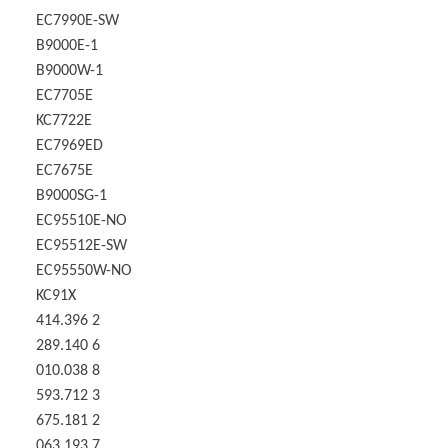
EC7990E-SW
B9000E-1
B9000W-1
EC7705E
KC7722E
EC7969ED
EC7675E
B9000SG-1
EC95510E-NO
EC95512E-SW
EC95550W-NO
KC91X
414.396 2
289.140 6
010.038 8
593.712 3
675.181 2
063.193 7