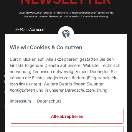
Unser Newsletter ist randvoll mit Neuheiten, Preisreduktionen und Techniktrends!
Sie erhalten unseren Newsletter 1 mal monatlich.
Datenschutzerklärung
Abonnieren
Wie wir Cookies & Co nutzen
Durch Klicken auf „Alle akzeptieren“ gestatten Sie den
Einsatz folgender Dienste auf unserer Website: Technisch
ZAHLUNGSARTEN
notwendig, Technisch notwendig, Vimeo, Doofinder. Sie
KONTAKT
Telefon:
+49 (0)6074 816 08 0
können die Einstellung jederzeit ändern (Fingerabdruck-
Telefax:
+49 (0)6074 215 08 60
Icon links unten). Weitere Details finden Sie unter
VERSANDARTEN
E-Mail:
info@meinhausgeraetedoc.de
Konfigurieren
und in unserer
Datenschutzerklärung
.
Max Planck Str. 6 c, 63322 Rödermark
Impressum
|
Datenschutz
GESETZLICHE INFORMATIONEN
INFORMATIONEN
Alle akzeptieren
Vertrag widerrufen