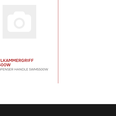
ÜLKAMMERGRIFF
500W
SPENSER HANDLE SWM5500W
 €
*
t. , zzgl.
Versand
WARENKORB