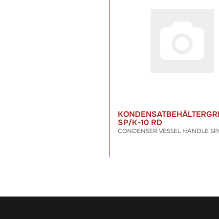
KONDENSATBEHÄLTERGR
SP/K-10 RD
CONDENSER VESSEL HANDLE SP/
21,78 €
*
inkl. 19% USt. , zzgl.
Versand
WARENKORB