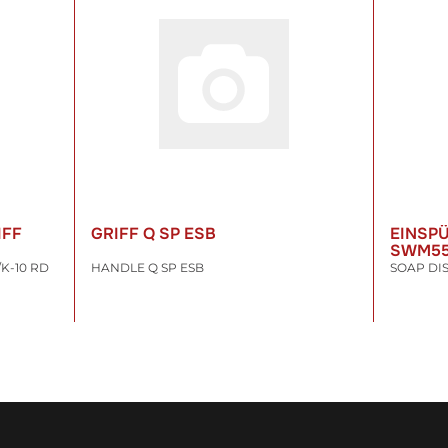
IFF
GRIFF Q SP ESB
EINSP
SWM5
K-10 RD
HANDLE Q SP ESB
SOAP DI
22,18 €
*
16,40
inkl. 19% USt. , zzgl.
Versand
inkl. 19% US
WARENKORB