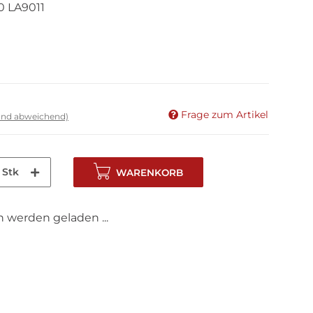
0 LA9011
Frage zum Artikel
land abweichend)
Stk
WARENKORB
werden geladen ...