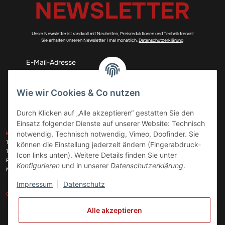
NEWSLETTER
Unser Newsletter ist randvoll mit Neuheiten, Preisreduktionen und Techniktrends!
Sie erhalten unseren Newsletter 1 mal monatlich.
Datenschutzerklärung
Abonnieren
Wie wir Cookies & Co nutzen
Durch Klicken auf „Alle akzeptieren“ gestatten Sie den
Einsatz folgender Dienste auf unserer Website: Technisch
ZAHLUNGSARTEN
notwendig, Technisch notwendig, Vimeo, Doofinder. Sie
KONTAKT
Telefon:
+49 (0)6074 816 08 0
können die Einstellung jederzeit ändern (Fingerabdruck-
Telefax:
+49 (0)6074 215 08 60
Icon links unten). Weitere Details finden Sie unter
VERSANDARTEN
E-Mail:
info@meinhausgeraetedoc.de
Konfigurieren
und in unserer
Datenschutzerklärung
.
Max Planck Str. 6 c, 63322 Rödermark
Impressum
|
Datenschutz
GESETZLICHE INFORMATIONEN
INFORMATIONEN
Alle akzeptieren