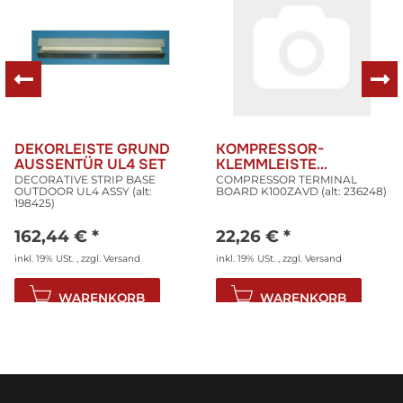
DEKORLEISTE GRUND
KOMPRESSOR-
AUSSENTÜR UL4 SET
KLEMMLEISTE
K100ZAVD (ALT: 236248)
DECORATIVE STRIP BASE
COMPRESSOR TERMINAL
OUTDOOR UL4 ASSY (alt:
BOARD K100ZAVD (alt: 236248)
198425)
162,44 €
*
22,26 €
*
inkl. 19% USt. , zzgl.
Versand
inkl. 19% USt. , zzgl.
Versand
WARENKORB
WARENKORB