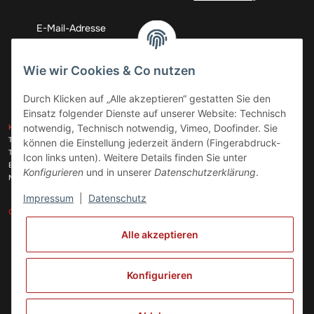
Abonnieren
Wie wir Cookies & Co nutzen
Durch Klicken auf „Alle akzeptieren“ gestatten Sie den
Einsatz folgender Dienste auf unserer Website: Technisch
ZAHLUNGSARTEN
notwendig, Technisch notwendig, Vimeo, Doofinder. Sie
KONTAKT
Telefon:
+49 (0)6074 816 08 0
können die Einstellung jederzeit ändern (Fingerabdruck-
Telefax:
+49 (0)6074 215 08 60
Icon links unten). Weitere Details finden Sie unter
VERSANDARTEN
E-Mail:
info@meinhausgeraetedoc.de
Konfigurieren
und in unserer
Datenschutzerklärung
.
Max Planck Str. 6 c, 63322 Rödermark
Impressum
|
Datenschutz
GESETZLICHE INFORMATIONEN
INFORMATIONEN
Alle akzeptieren
Vertrag widerrufen
Konfigurieren