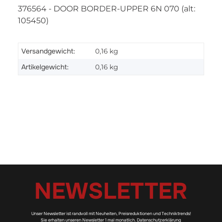
376564 - DOOR BORDER-UPPER 6N 070 (alt:
105450)
Versandgewicht:
0,16 kg
Artikelgewicht:
0,16
kg
NEWSLETTER
Unser Newsletter ist randvoll mit Neuheiten, Preisreduktionen und Techniktrends!
Sie erhalten unseren Newsletter 1 mal monatlich.
Datenschutzerklärung