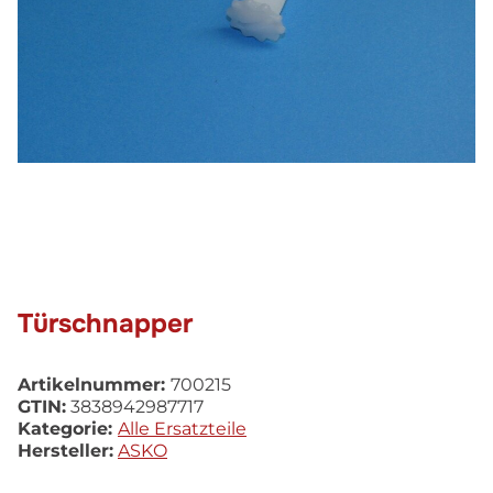
Türschnapper
Artikelnummer:
700215
GTIN:
3838942987717
Kategorie:
Alle Ersatzteile
Hersteller:
ASKO