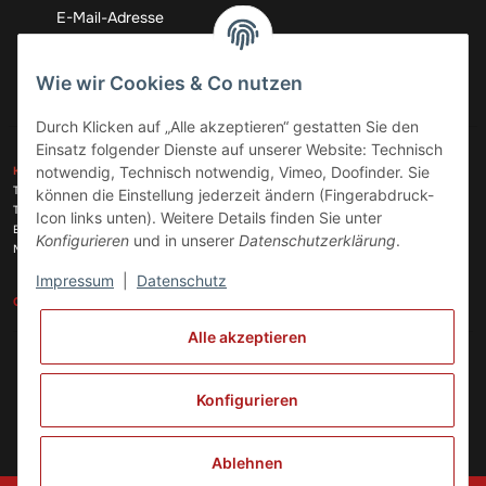
Abonnieren
Wie wir Cookies & Co nutzen
Durch Klicken auf „Alle akzeptieren“ gestatten Sie den
Einsatz folgender Dienste auf unserer Website: Technisch
ZAHLUNGSARTEN
notwendig, Technisch notwendig, Vimeo, Doofinder. Sie
KONTAKT
Telefon:
+49 (0)6074 816 08 0
können die Einstellung jederzeit ändern (Fingerabdruck-
Telefax:
+49 (0)6074 215 08 60
Icon links unten). Weitere Details finden Sie unter
VERSANDARTEN
E-Mail:
info@meinhausgeraetedoc.de
Konfigurieren
und in unserer
Datenschutzerklärung
.
Max Planck Str. 6 c, 63322 Rödermark
Impressum
|
Datenschutz
GESETZLICHE INFORMATIONEN
INFORMATIONEN
Alle akzeptieren
Vertrag widerrufen
Konfigurieren
Ablehnen