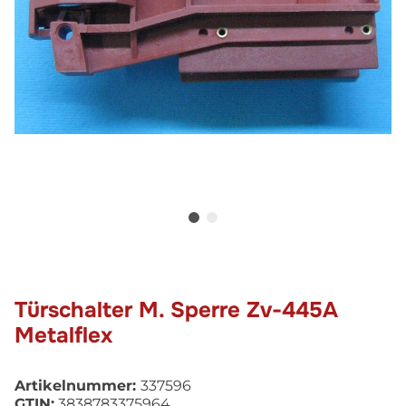
Türschalter M. Sperre Zv-445A
Metalflex
Artikelnummer:
337596
GTIN:
3838783375964