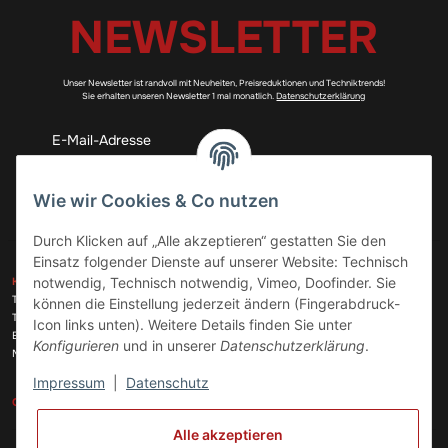
NEWSLETTER
Unser Newsletter ist randvoll mit Neuheiten, Preisreduktionen und Techniktrends!
Sie erhalten unseren Newsletter 1 mal monatlich.
Datenschutzerklärung
Abonnieren
Wie wir Cookies & Co nutzen
Durch Klicken auf „Alle akzeptieren“ gestatten Sie den
Einsatz folgender Dienste auf unserer Website: Technisch
ZAHLUNGSARTEN
notwendig, Technisch notwendig, Vimeo, Doofinder. Sie
KONTAKT
Telefon:
+49 (0)6074 816 08 0
können die Einstellung jederzeit ändern (Fingerabdruck-
Telefax:
+49 (0)6074 215 08 60
Icon links unten). Weitere Details finden Sie unter
VERSANDARTEN
E-Mail:
info@meinhausgeraetedoc.de
Konfigurieren
und in unserer
Datenschutzerklärung
.
Max Planck Str. 6 c, 63322 Rödermark
Impressum
|
Datenschutz
GESETZLICHE INFORMATIONEN
INFORMATIONEN
Alle akzeptieren