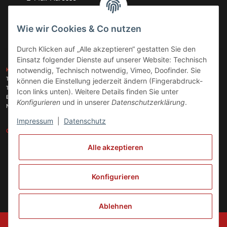
Abonnieren
Wie wir Cookies & Co nutzen
Durch Klicken auf „Alle akzeptieren“ gestatten Sie den
Einsatz folgender Dienste auf unserer Website: Technisch
ZAHLUNGSARTEN
notwendig, Technisch notwendig, Vimeo, Doofinder. Sie
KONTAKT
Telefon:
+49 (0)6074 816 08 0
können die Einstellung jederzeit ändern (Fingerabdruck-
Telefax:
+49 (0)6074 215 08 60
Icon links unten). Weitere Details finden Sie unter
VERSANDARTEN
E-Mail:
info@meinhausgeraetedoc.de
Konfigurieren
und in unserer
Datenschutzerklärung
.
Max Planck Str. 6 c, 63322 Rödermark
Impressum
|
Datenschutz
GESETZLICHE INFORMATIONEN
INFORMATIONEN
Alle akzeptieren
Vertrag widerrufen
Konfigurieren
Ablehnen
© Copyright 2024 meinhausgeraetedoc GmbH, Unternehmensführung und
Koordinierung