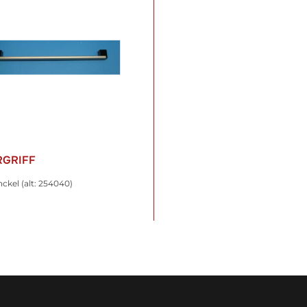
RGRIFF
nckel (alt: 254040)
 €
*
t. , zzgl.
Versand
WARENKORB