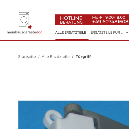
HOTLINE
Mo-Fr 9.00-18.00
+49 607481608
BERATUNG
ALLE ERSATZTEILE
ERSATZTEILE FÜR ...
Startseite
Alle Ersatzteile
Türgriff