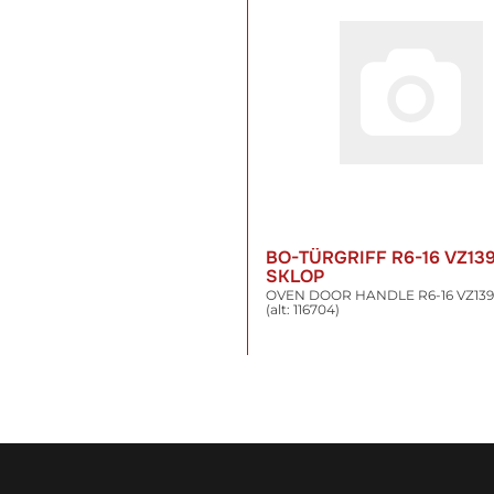
BO-TÜRGRIFF R6-16 VZ13
SKLOP
OVEN DOOR HANDLE R6-16 VZ13
(alt: 116704)
88,99 €
*
inkl. 19% USt. , zzgl.
Versand
WARENKORB