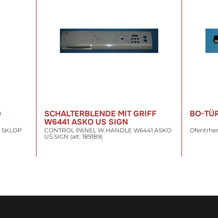
9
SCHALTERBLENDE MIT GRIFF
BO-TÜ
W6441 ASKO US SIGN
9 SKLOP
CONTROL PANEL W.HANDLE W6441 ASKO
Ofentrhe
US SIGN (alt: 189189)
158,08 €
*
56,45
inkl. 19% USt. , zzgl.
Versand
inkl. 19% US
WARENKORB