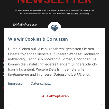
Unser Newsletter ist randvoll mit Neuheiten, Preisreduktionen und Techniktrends!
Sie erhalten unseren Newsletter 1 mal monatlich.
Datenschutzerklärung
Abonnieren
Wie wir Cookies & Co nutzen
Durch Klicken auf „Alle akzeptieren“ gestatten Sie den
Einsatz folgender Dienste auf unserer Website: Technisch
ZAHLUNGSARTEN
notwendig, Technisch notwendig, Vimeo, Doofinder. Sie
KONTAKT
Telefon:
+49 (0)6074 816 08 0
können die Einstellung jederzeit ändern (Fingerabdruck-
Telefax:
+49 (0)6074 215 08 60
Icon links unten). Weitere Details finden Sie unter
VERSANDARTEN
E-Mail:
info@meinhausgeraetedoc.de
Konfigurieren
und in unserer
Datenschutzerklärung
.
Max Planck Str. 6 c, 63322 Rödermark
Impressum
|
Datenschutz
GESETZLICHE INFORMATIONEN
INFORMATIONEN
Alle akzeptieren
Vertrag widerrufen