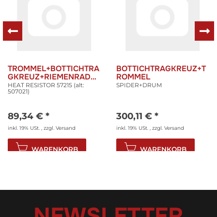
TROMMEL+BOTTICHTRA
BOTTICHTRAGKREUZ+T
GKREUZ+RIEMENRAD
ROMMEL
PS 50
HEAT RESISTOR 57215 (alt:
SPIDER+DRUM
507021)
89,34 €
*
300,11 €
*
inkl. 19% USt. , zzgl.
Versand
inkl. 19% USt. , zzgl.
Versand
WARENKORB
WARENKORB
NEWSLETTER