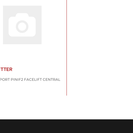
ITTER
PORT PINIF2 FACELIFT CENTRAL
1 €
*
t. , zzgl.
Versand
WARENKORB