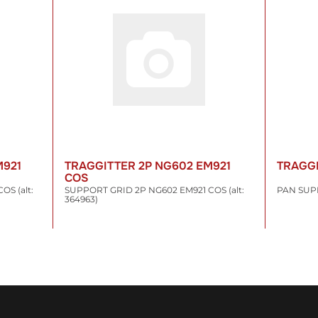
M921
TRAGGITTER 2P NG602 EM921
TRAGG
COS
S (alt:
SUPPORT GRID 2P NG602 EM921 COS (alt:
PAN SUP
364963)
61,29 €
*
444,9
inkl. 19% USt. , zzgl.
Versand
inkl. 19% US
WARENKORB