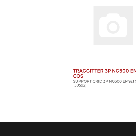
TRAGGITTER 3P NG500 E
COS
SUPPORT GRID 3P NG500 EM921 CO
158592)
56,49 €
*
inkl. 19% USt. , zzgl.
Versand
WARENKORB