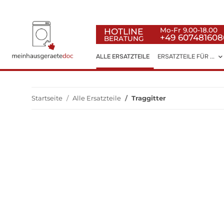
HOTLINE
Mo-Fr 9.00-18.00
+49 607481608
BERATUNG
ALLE ERSATZTEILE
ERSATZTEILE FÜR ...
Startseite
Alle Ersatzteile
Traggitter