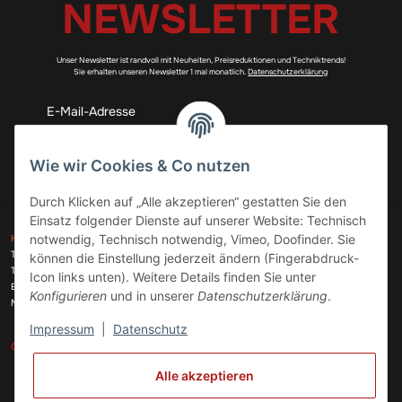
NEWSLETTER
Unser Newsletter ist randvoll mit Neuheiten, Preisreduktionen und Techniktrends!
Sie erhalten unseren Newsletter 1 mal monatlich.
Datenschutzerklärung
Abonnieren
Wie wir Cookies & Co nutzen
Durch Klicken auf „Alle akzeptieren“ gestatten Sie den
Einsatz folgender Dienste auf unserer Website: Technisch
ZAHLUNGSARTEN
notwendig, Technisch notwendig, Vimeo, Doofinder. Sie
KONTAKT
Telefon:
+49 (0)6074 816 08 0
können die Einstellung jederzeit ändern (Fingerabdruck-
Telefax:
+49 (0)6074 215 08 60
Icon links unten). Weitere Details finden Sie unter
VERSANDARTEN
E-Mail:
info@meinhausgeraetedoc.de
Konfigurieren
und in unserer
Datenschutzerklärung
.
Max Planck Str. 6 c, 63322 Rödermark
Impressum
|
Datenschutz
GESETZLICHE INFORMATIONEN
INFORMATIONEN
Alle akzeptieren