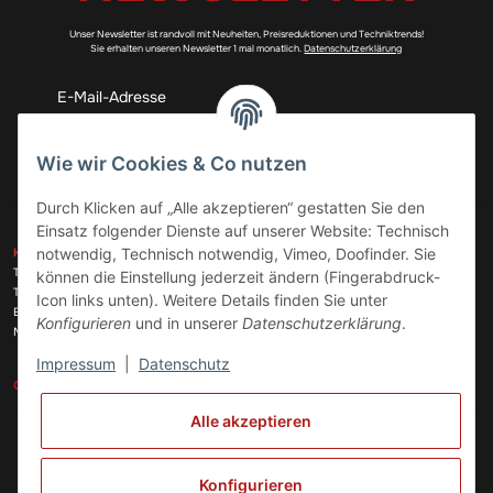
Unser Newsletter ist randvoll mit Neuheiten, Preisreduktionen und Techniktrends!
Sie erhalten unseren Newsletter 1 mal monatlich.
Datenschutzerklärung
Abonnieren
Wie wir Cookies & Co nutzen
Durch Klicken auf „Alle akzeptieren“ gestatten Sie den
Einsatz folgender Dienste auf unserer Website: Technisch
ZAHLUNGSARTEN
notwendig, Technisch notwendig, Vimeo, Doofinder. Sie
KONTAKT
Telefon:
+49 (0)6074 816 08 0
können die Einstellung jederzeit ändern (Fingerabdruck-
Telefax:
+49 (0)6074 215 08 60
Icon links unten). Weitere Details finden Sie unter
VERSANDARTEN
E-Mail:
info@meinhausgeraetedoc.de
Konfigurieren
und in unserer
Datenschutzerklärung
.
Max Planck Str. 6 c, 63322 Rödermark
Impressum
|
Datenschutz
GESETZLICHE INFORMATIONEN
INFORMATIONEN
Alle akzeptieren
Vertrag widerrufen
Konfigurieren