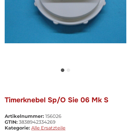
Timerknebel Sp/O Sie 06 Mk S
Artikelnummer:
156026
GTIN:
3838942334269
Kategorie:
Alle Ersatzteile