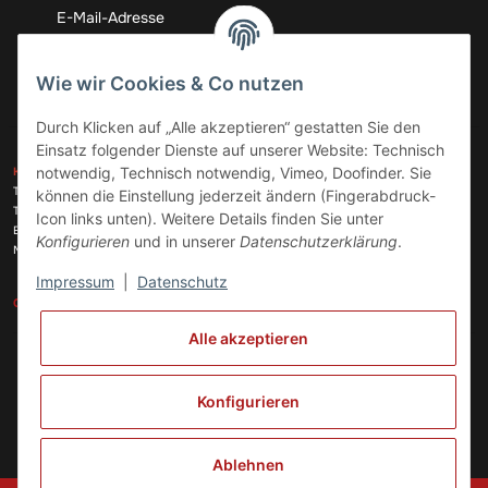
Abonnieren
Wie wir Cookies & Co nutzen
Durch Klicken auf „Alle akzeptieren“ gestatten Sie den
Einsatz folgender Dienste auf unserer Website: Technisch
ZAHLUNGSARTEN
notwendig, Technisch notwendig, Vimeo, Doofinder. Sie
KONTAKT
Telefon:
+49 (0)6074 816 08 0
können die Einstellung jederzeit ändern (Fingerabdruck-
Telefax:
+49 (0)6074 215 08 60
Icon links unten). Weitere Details finden Sie unter
VERSANDARTEN
E-Mail:
info@meinhausgeraetedoc.de
Konfigurieren
und in unserer
Datenschutzerklärung
.
Max Planck Str. 6 c, 63322 Rödermark
Impressum
|
Datenschutz
GESETZLICHE INFORMATIONEN
INFORMATIONEN
Alle akzeptieren
Vertrag widerrufen
Konfigurieren
Ablehnen