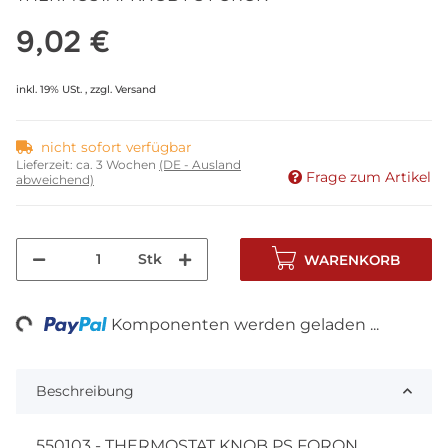
9,02 €
inkl. 19% USt. , zzgl.
Versand
nicht sofort verfügbar
Lieferzeit:
ca. 3 Wochen
(DE - Ausland
Frage zum Artikel
abweichend)
Stk
WARENKORB
ng...
Komponenten werden geladen ...
Beschreibung
550103 - THERMOSTAT KNOB PS FORON