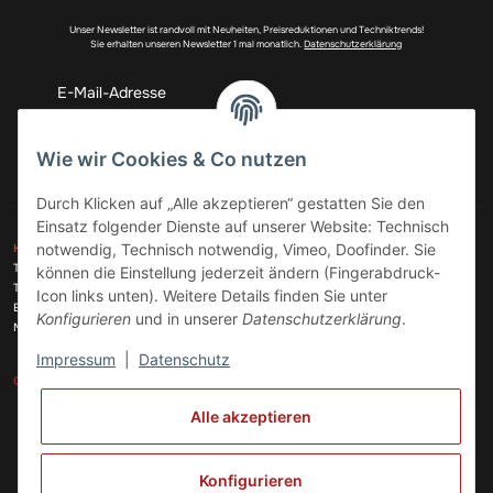
Unser Newsletter ist randvoll mit Neuheiten, Preisreduktionen und Techniktrends!
Sie erhalten unseren Newsletter 1 mal monatlich.
Datenschutzerklärung
Abonnieren
Wie wir Cookies & Co nutzen
Durch Klicken auf „Alle akzeptieren“ gestatten Sie den
Einsatz folgender Dienste auf unserer Website: Technisch
ZAHLUNGSARTEN
notwendig, Technisch notwendig, Vimeo, Doofinder. Sie
KONTAKT
Telefon:
+49 (0)6074 816 08 0
können die Einstellung jederzeit ändern (Fingerabdruck-
Telefax:
+49 (0)6074 215 08 60
Icon links unten). Weitere Details finden Sie unter
VERSANDARTEN
E-Mail:
info@meinhausgeraetedoc.de
Konfigurieren
und in unserer
Datenschutzerklärung
.
Max Planck Str. 6 c, 63322 Rödermark
Impressum
|
Datenschutz
GESETZLICHE INFORMATIONEN
INFORMATIONEN
Alle akzeptieren
Vertrag widerrufen
Konfigurieren