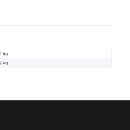
2 kg
2
kg