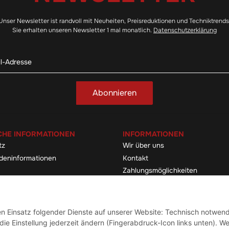
Unser Newsletter ist randvoll mit Neuheiten, Preisreduktionen und Techniktrends
Sie erhalten unseren Newsletter 1 mal monatlich.
Datenschutzerklärung
Abonnieren
CHE INFORMATIONEN
INFORMATIONEN
tz
Wir über uns
deninformationen
Kontakt
Zahlungsmöglichkeiten
elehrung & -formular
Sitemap
Versandinformationen
den Einsatz folgender Dienste auf unserer Website: Technisch notwend
ie Einstellung jederzeit ändern (Fingerabdruck-Icon links unten). We
Vertrag widerrufen