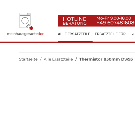
HOTLINE
Mo-Fr 9.00-18.00
+49 607481608
BERATUNG
ALLE ERSATZTEILE
ERSATZTEILE FÜR ...
Startseite
Alle Ersatzteile
Thermistor 850mm Dw95