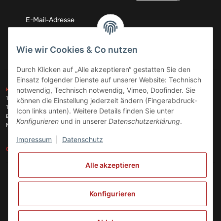
Abonnieren
Wie wir Cookies & Co nutzen
Durch Klicken auf „Alle akzeptieren“ gestatten Sie den
Einsatz folgender Dienste auf unserer Website: Technisch
ZAHLUNGSARTEN
notwendig, Technisch notwendig, Vimeo, Doofinder. Sie
KONTAKT
Telefon:
+49 (0)6074 816 08 0
können die Einstellung jederzeit ändern (Fingerabdruck-
Telefax:
+49 (0)6074 215 08 60
Icon links unten). Weitere Details finden Sie unter
VERSANDARTEN
E-Mail:
info@meinhausgeraetedoc.de
Konfigurieren
und in unserer
Datenschutzerklärung
.
Max Planck Str. 6 c, 63322 Rödermark
Impressum
|
Datenschutz
GESETZLICHE INFORMATIONEN
INFORMATIONEN
Alle akzeptieren
Vertrag widerrufen
Konfigurieren