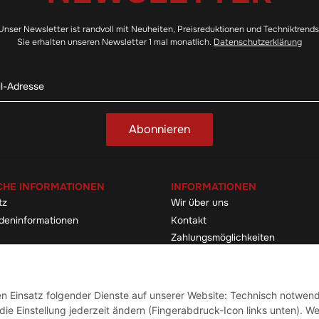
Unser Newsletter ist randvoll mit Neuheiten, Preisreduktionen und Techniktrends
Sie erhalten unseren Newsletter 1 mal monatlich.
Datenschutzerklärung
Abonnieren
CHE INFORMATIONEN
INFORMATIONEN
tz
Wir über uns
deninformationen
Kontakt
Zahlungsmöglichkeiten
elehrung & -formular
Sitemap
Versandinformationen
den Einsatz folgender Dienste auf unserer Website: Technisch notwend
ie Einstellung jederzeit ändern (Fingerabdruck-Icon links unten). We
Vertrag widerrufen