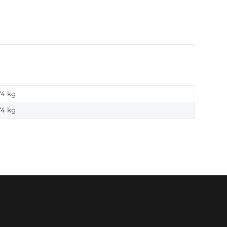
74 kg
74
kg