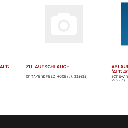
ALT:
ZULAUFSCHLAUCH
ABLAU
(ALT: 4
SPRAYERS FEED HOSE (alt: 235625)
SCREW RT
273664)
43,87 €
*
15,47
inkl. 19% USt. , zzgl.
Versand
inkl. 19% US
WARENKORB