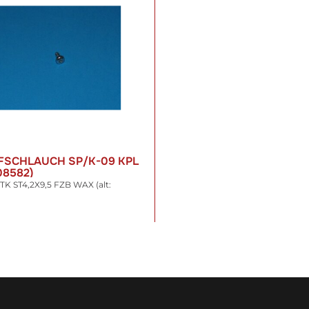
FSCHLAUCH SP/K-09 KPL
08582)
K ST4,2X9,5 FZB WAX (alt:
 €
*
t. , zzgl.
Versand
WARENKORB