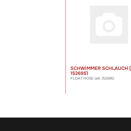
SCHWIMMER SCHLAUCH (
152695)
FLOAT HOSE (alt: 152695)
9,47 €
*
inkl. 19% USt. , zzgl.
Versand
WARENKORB