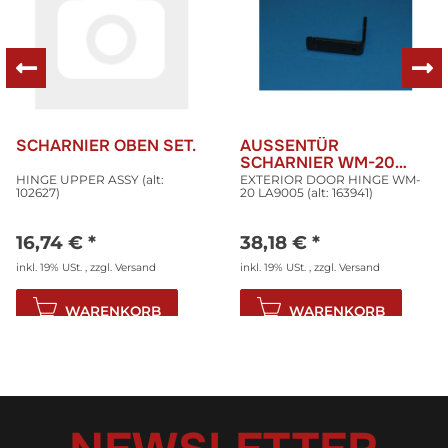
SCHARNIER OBEN SET.
AUSSENTÜR
SCHARNIER WM-20
LA9005
HINGE UPPER ASSY (alt:
EXTERIOR DOOR HINGE WM-
102627)
20 LA9005 (alt: 163941)
16,74 €
*
38,18 €
*
inkl. 19% USt. , zzgl.
Versand
inkl. 19% USt. , zzgl.
Versand
WARENKORB
WARENKORB