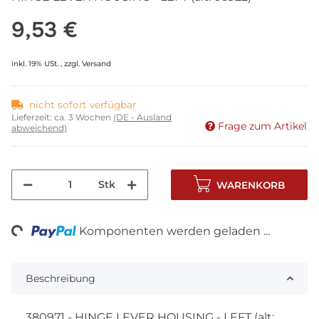
9,53 €
inkl. 19% USt. , zzgl.
Versand
nicht sofort verfügbar
Lieferzeit:
ca. 3 Wochen
(DE - Ausland
Frage zum Artikel
abweichend)
Stk
WARENKORB
ng...
Komponenten werden geladen ...
Beschreibung
380971 - HINGE LEVER HOUSING - LEFT (alt: