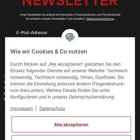
NEWSLETTER
Unser Newsletter ist randvoll mit Neuheiten, Preisreduktionen und Techniktrends!
Sie erhalten unseren Newsletter 1 mal monatlich.
Datenschutzerklärung
Abonnieren
Wie wir Cookies & Co nutzen
Durch Klicken auf „Alle akzeptieren“ gestatten Sie den
Einsatz folgender Dienste auf unserer Website: Technisch
ZAHLUNGSARTEN
notwendig, Technisch notwendig, Vimeo, Doofinder. Sie
KONTAKT
Telefon:
+49 (0)6074 816 08 0
können die Einstellung jederzeit ändern (Fingerabdruck-
Telefax:
+49 (0)6074 215 08 60
Icon links unten). Weitere Details finden Sie unter
VERSANDARTEN
E-Mail:
info@meinhausgeraetedoc.de
Konfigurieren
und in unserer
Datenschutzerklärung
.
Max Planck Str. 6 c, 63322 Rödermark
Impressum
|
Datenschutz
GESETZLICHE INFORMATIONEN
INFORMATIONEN
Alle akzeptieren
Vertrag widerrufen