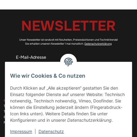
NEWSLETTER
Unser Newsletter ist randvoll mit Neuheiten, Preisreduktionen und Techniktrends!
Sie erhalten unseren Newsletter 1 mal monatlich.
Datenschutzerklärung
Abonnieren
Wie wir Cookies & Co nutzen
Durch Klicken auf „Alle akzeptieren“ gestatten Sie den
Einsatz folgender Dienste auf unserer Website: Technisch
ZAHLUNGSARTEN
notwendig, Technisch notwendig, Vimeo, Doofinder. Sie
KONTAKT
Telefon:
+49 (0)6074 816 08 0
können die Einstellung jederzeit ändern (Fingerabdruck-
Telefax:
+49 (0)6074 215 08 60
Icon links unten). Weitere Details finden Sie unter
VERSANDARTEN
E-Mail:
info@meinhausgeraetedoc.de
Konfigurieren
und in unserer
Datenschutzerklärung
.
Max Planck Str. 6 c, 63322 Rödermark
Impressum
|
Datenschutz