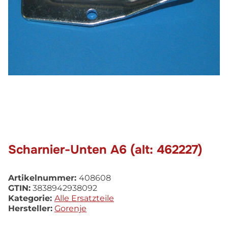
Scharnier-Unten A6 (alt: 462227)
Artikelnummer:
408608
GTIN:
3838942938092
Kategorie:
Alle Ersatzteile
Hersteller:
Gorenje