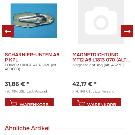
SCHARNIER-UNTEN A6
MAGNETDICHTUNG
P KPL
MT12 A6 L1813 070 (ALT:
452712)
LOWER HINGE A6 P KPL (alt:
Magnetdichtung (alt: 452712)
408608)
31,86 €
*
42,17 €
*
inkl. 19% USt. , zzgl.
Versand
inkl. 19% USt. , zzgl.
Versand
WARENKORB
WARENKORB
Ähnliche Artikel