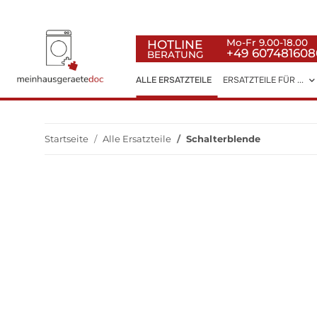
HOTLINE
Mo-Fr 9.00-18.00
+49 607481608
BERATUNG
ALLE ERSATZTEILE
ERSATZTEILE FÜR ...
Startseite
Alle Ersatzteile
Schalterblende