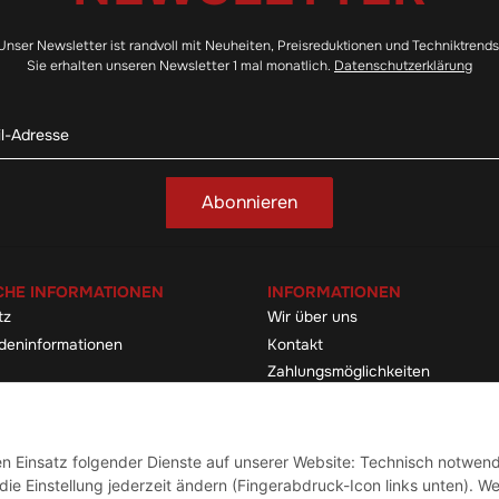
Unser Newsletter ist randvoll mit Neuheiten, Preisreduktionen und Techniktrends
Sie erhalten unseren Newsletter 1 mal monatlich.
Datenschutzerklärung
Abonnieren
CHE INFORMATIONEN
INFORMATIONEN
tz
Wir über uns
deninformationen
Kontakt
Zahlungsmöglichkeiten
elehrung & -formular
Sitemap
Versandinformationen
den Einsatz folgender Dienste auf unserer Website: Technisch notwend
ie Einstellung jederzeit ändern (Fingerabdruck-Icon links unten). We
Vertrag widerrufen