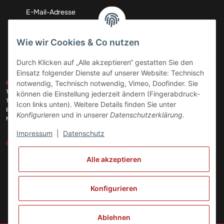
Abonnieren
Wie wir Cookies & Co nutzen
Durch Klicken auf „Alle akzeptieren“ gestatten Sie den
Einsatz folgender Dienste auf unserer Website: Technisch
ZAHLUNGSARTEN
notwendig, Technisch notwendig, Vimeo, Doofinder. Sie
KONTAKT
Telefon:
+49 (0)6074 816 08 0
können die Einstellung jederzeit ändern (Fingerabdruck-
Telefax:
+49 (0)6074 215 08 60
Icon links unten). Weitere Details finden Sie unter
VERSANDARTEN
E-Mail:
info@meinhausgeraetedoc.de
Konfigurieren
und in unserer
Datenschutzerklärung
.
Max Planck Str. 6 c, 63322 Rödermark
Impressum
|
Datenschutz
GESETZLICHE INFORMATIONEN
INFORMATIONEN
Alle akzeptieren
Vertrag widerrufen
Konfigurieren
Ablehnen