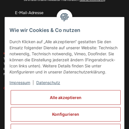
Abonnieren
Wie wir Cookies & Co nutzen
Durch Klicken auf „Alle akzeptieren“ gestatten Sie den
Einsatz folgender Dienste auf unserer Website: Technisch
ZAHLUNGSARTEN
notwendig, Technisch notwendig, Vimeo, Doofinder. Sie
KONTAKT
Telefon:
+49 (0)6074 816 08 0
können die Einstellung jederzeit ändern (Fingerabdruck-
Telefax:
+49 (0)6074 215 08 60
Icon links unten). Weitere Details finden Sie unter
VERSANDARTEN
E-Mail:
info@meinhausgeraetedoc.de
Konfigurieren
und in unserer
Datenschutzerklärung
.
Max Planck Str. 6 c, 63322 Rödermark
Impressum
|
Datenschutz
GESETZLICHE INFORMATIONEN
INFORMATIONEN
Alle akzeptieren
Vertrag widerrufen
Konfigurieren