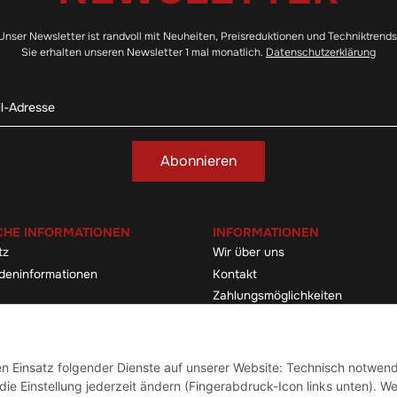
Unser Newsletter ist randvoll mit Neuheiten, Preisreduktionen und Techniktrends
Sie erhalten unseren Newsletter 1 mal monatlich.
Datenschutzerklärung
Abonnieren
CHE INFORMATIONEN
INFORMATIONEN
tz
Wir über uns
deninformationen
Kontakt
Zahlungsmöglichkeiten
elehrung & -formular
Sitemap
Versandinformationen
den Einsatz folgender Dienste auf unserer Website: Technisch notwend
ie Einstellung jederzeit ändern (Fingerabdruck-Icon links unten). We
Vertrag widerrufen