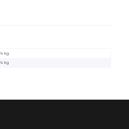
74 kg
74
kg