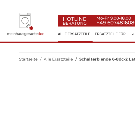
HOTLINE
Mo-Fr 9.00-18.00
+49 607481608
BERATUNG
ALLE ERSATZTEILE
ERSATZTEILE FÜR ...
Startseite
Alle Ersatzteile
Schalterblende 6-8dc-2 La