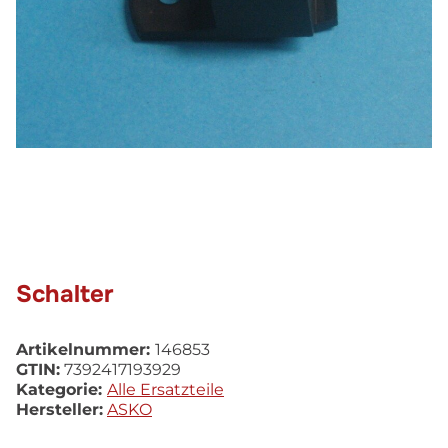
Schalter
Artikelnummer:
146853
GTIN:
7392417193929
Kategorie:
Alle Ersatzteile
Hersteller:
ASKO