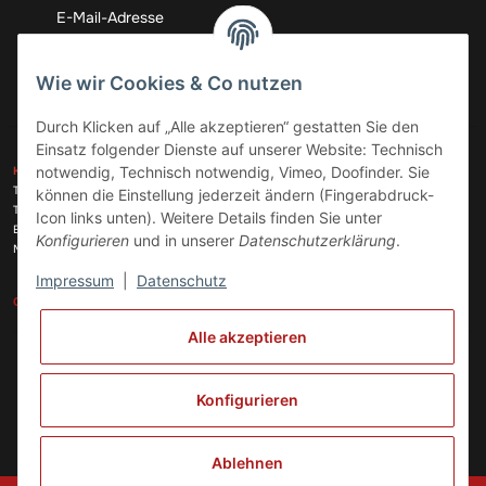
Abonnieren
Wie wir Cookies & Co nutzen
Durch Klicken auf „Alle akzeptieren“ gestatten Sie den
Einsatz folgender Dienste auf unserer Website: Technisch
ZAHLUNGSARTEN
notwendig, Technisch notwendig, Vimeo, Doofinder. Sie
KONTAKT
Telefon:
+49 (0)6074 816 08 0
können die Einstellung jederzeit ändern (Fingerabdruck-
Telefax:
+49 (0)6074 215 08 60
Icon links unten). Weitere Details finden Sie unter
VERSANDARTEN
E-Mail:
info@meinhausgeraetedoc.de
Konfigurieren
und in unserer
Datenschutzerklärung
.
Max Planck Str. 6 c, 63322 Rödermark
Impressum
|
Datenschutz
GESETZLICHE INFORMATIONEN
INFORMATIONEN
Alle akzeptieren
Vertrag widerrufen
Konfigurieren
Ablehnen