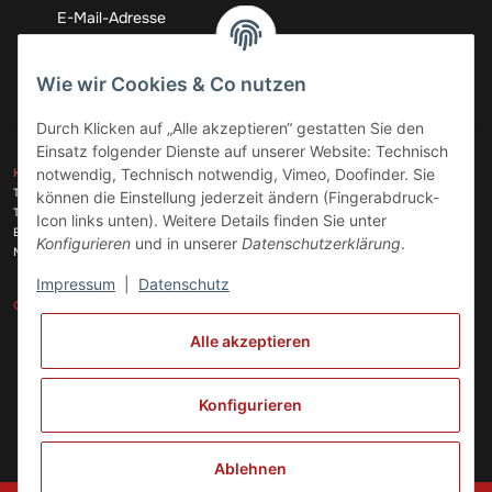
Abonnieren
Wie wir Cookies & Co nutzen
Durch Klicken auf „Alle akzeptieren“ gestatten Sie den
Einsatz folgender Dienste auf unserer Website: Technisch
ZAHLUNGSARTEN
notwendig, Technisch notwendig, Vimeo, Doofinder. Sie
KONTAKT
Telefon:
+49 (0)6074 816 08 0
können die Einstellung jederzeit ändern (Fingerabdruck-
Telefax:
+49 (0)6074 215 08 60
Icon links unten). Weitere Details finden Sie unter
VERSANDARTEN
E-Mail:
info@meinhausgeraetedoc.de
Konfigurieren
und in unserer
Datenschutzerklärung
.
Max Planck Str. 6 c, 63322 Rödermark
Impressum
|
Datenschutz
GESETZLICHE INFORMATIONEN
INFORMATIONEN
Alle akzeptieren
Vertrag widerrufen
Konfigurieren
Ablehnen