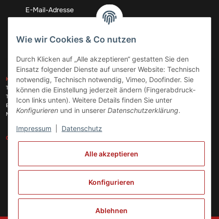
Abonnieren
Wie wir Cookies & Co nutzen
Durch Klicken auf „Alle akzeptieren“ gestatten Sie den
Einsatz folgender Dienste auf unserer Website: Technisch
ZAHLUNGSARTEN
notwendig, Technisch notwendig, Vimeo, Doofinder. Sie
KONTAKT
Telefon:
+49 (0)6074 816 08 0
können die Einstellung jederzeit ändern (Fingerabdruck-
Telefax:
+49 (0)6074 215 08 60
Icon links unten). Weitere Details finden Sie unter
VERSANDARTEN
E-Mail:
info@meinhausgeraetedoc.de
Konfigurieren
und in unserer
Datenschutzerklärung
.
Max Planck Str. 6 c, 63322 Rödermark
Impressum
|
Datenschutz
GESETZLICHE INFORMATIONEN
INFORMATIONEN
Alle akzeptieren
Vertrag widerrufen
Konfigurieren
Ablehnen