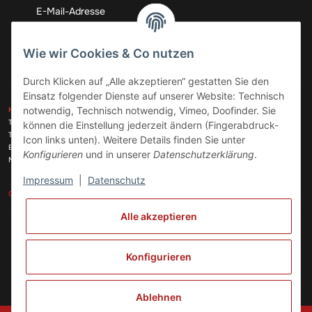
Abonnieren
Wie wir Cookies & Co nutzen
Durch Klicken auf „Alle akzeptieren“ gestatten Sie den
Einsatz folgender Dienste auf unserer Website: Technisch
ZAHLUNGSARTEN
notwendig, Technisch notwendig, Vimeo, Doofinder. Sie
KONTAKT
Telefon:
+49 (0)6074 816 08 0
können die Einstellung jederzeit ändern (Fingerabdruck-
Telefax:
+49 (0)6074 215 08 60
Icon links unten). Weitere Details finden Sie unter
VERSANDARTEN
E-Mail:
info@meinhausgeraetedoc.de
Konfigurieren
und in unserer
Datenschutzerklärung
.
Max Planck Str. 6 c, 63322 Rödermark
Impressum
|
Datenschutz
GESETZLICHE INFORMATIONEN
INFORMATIONEN
Alle akzeptieren
Vertrag widerrufen
Konfigurieren
Ablehnen