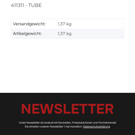
411311 - TUBE
Versandgewicht:
1,37 kg
Artikelgewicht:
1,37
kg
NEWSLETTER
Unser Newsletter ist randvoll mit Neuheiten, Preisreduktionen und Techniktrends!
Sie erhalten unseren Newsletter 1 mal monatlich.
Datenschutzerklärung