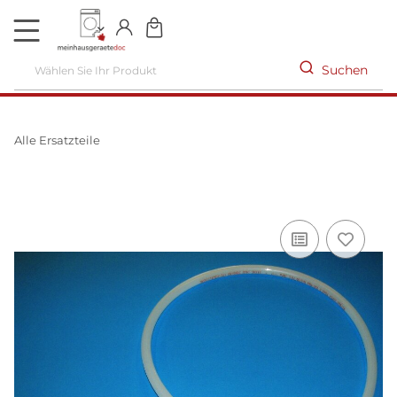
DE
Suchen
Alle Ersatzteile