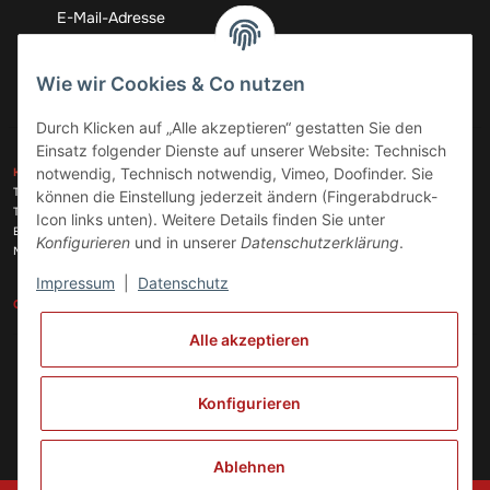
Abonnieren
Wie wir Cookies & Co nutzen
Durch Klicken auf „Alle akzeptieren“ gestatten Sie den
Einsatz folgender Dienste auf unserer Website: Technisch
ZAHLUNGSARTEN
notwendig, Technisch notwendig, Vimeo, Doofinder. Sie
KONTAKT
Telefon:
+49 (0)6074 816 08 0
können die Einstellung jederzeit ändern (Fingerabdruck-
Telefax:
+49 (0)6074 215 08 60
Icon links unten). Weitere Details finden Sie unter
VERSANDARTEN
E-Mail:
info@meinhausgeraetedoc.de
Konfigurieren
und in unserer
Datenschutzerklärung
.
Max Planck Str. 6 c, 63322 Rödermark
Impressum
|
Datenschutz
GESETZLICHE INFORMATIONEN
INFORMATIONEN
Alle akzeptieren
Vertrag widerrufen
Konfigurieren
Ablehnen