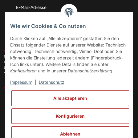
Abonnieren
Wie wir Cookies & Co nutzen
Durch Klicken auf „Alle akzeptieren“ gestatten Sie den
Einsatz folgender Dienste auf unserer Website: Technisch
ZAHLUNGSARTEN
notwendig, Technisch notwendig, Vimeo, Doofinder. Sie
KONTAKT
Telefon:
+49 (0)6074 816 08 0
können die Einstellung jederzeit ändern (Fingerabdruck-
Telefax:
+49 (0)6074 215 08 60
Icon links unten). Weitere Details finden Sie unter
VERSANDARTEN
E-Mail:
info@meinhausgeraetedoc.de
Konfigurieren
und in unserer
Datenschutzerklärung
.
Max Planck Str. 6 c, 63322 Rödermark
Impressum
|
Datenschutz
GESETZLICHE INFORMATIONEN
INFORMATIONEN
Alle akzeptieren
Vertrag widerrufen
Konfigurieren
Ablehnen