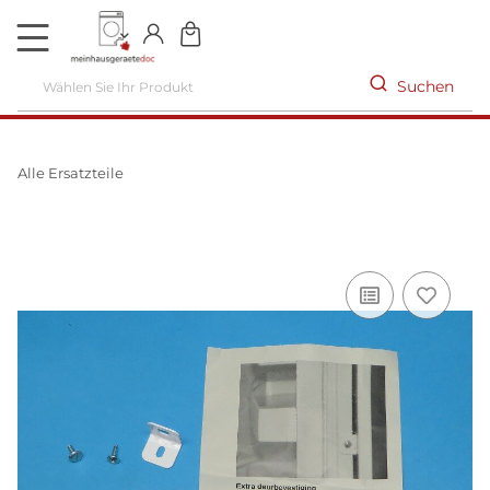
DE
Suchen
Alle Ersatzteile