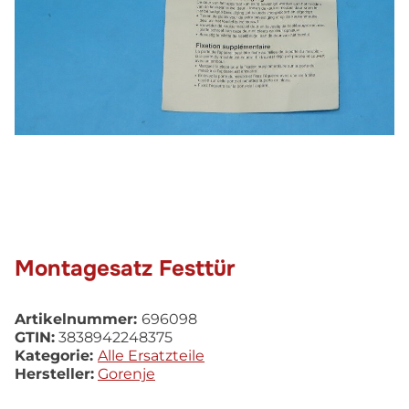
Montagesatz Festtür
Artikelnummer:
696098
GTIN:
3838942248375
Kategorie:
Alle Ersatzteile
Hersteller:
Gorenje