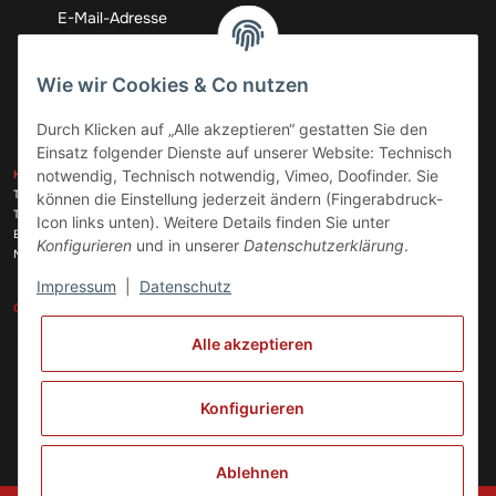
Abonnieren
Wie wir Cookies & Co nutzen
Durch Klicken auf „Alle akzeptieren“ gestatten Sie den
Einsatz folgender Dienste auf unserer Website: Technisch
ZAHLUNGSARTEN
notwendig, Technisch notwendig, Vimeo, Doofinder. Sie
KONTAKT
Telefon:
+49 (0)6074 816 08 0
können die Einstellung jederzeit ändern (Fingerabdruck-
Telefax:
+49 (0)6074 215 08 60
Icon links unten). Weitere Details finden Sie unter
VERSANDARTEN
E-Mail:
info@meinhausgeraetedoc.de
Konfigurieren
und in unserer
Datenschutzerklärung
.
Max Planck Str. 6 c, 63322 Rödermark
Impressum
|
Datenschutz
GESETZLICHE INFORMATIONEN
INFORMATIONEN
Alle akzeptieren
Vertrag widerrufen
Konfigurieren
Ablehnen