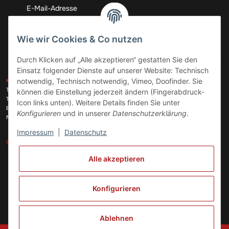
Abonnieren
Wie wir Cookies & Co nutzen
Durch Klicken auf „Alle akzeptieren“ gestatten Sie den
Einsatz folgender Dienste auf unserer Website: Technisch
ZAHLUNGSARTEN
notwendig, Technisch notwendig, Vimeo, Doofinder. Sie
KONTAKT
Telefon:
+49 (0)6074 816 08 0
können die Einstellung jederzeit ändern (Fingerabdruck-
Telefax:
+49 (0)6074 215 08 60
Icon links unten). Weitere Details finden Sie unter
VERSANDARTEN
E-Mail:
info@meinhausgeraetedoc.de
Konfigurieren
und in unserer
Datenschutzerklärung
.
Max Planck Str. 6 c, 63322 Rödermark
Impressum
|
Datenschutz
GESETZLICHE INFORMATIONEN
INFORMATIONEN
Alle akzeptieren
Vertrag widerrufen
Konfigurieren
Ablehnen