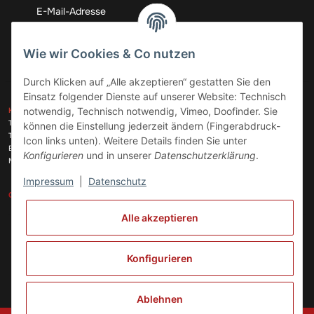
Abonnieren
Wie wir Cookies & Co nutzen
Durch Klicken auf „Alle akzeptieren“ gestatten Sie den
Einsatz folgender Dienste auf unserer Website: Technisch
ZAHLUNGSARTEN
notwendig, Technisch notwendig, Vimeo, Doofinder. Sie
KONTAKT
Telefon:
+49 (0)6074 816 08 0
können die Einstellung jederzeit ändern (Fingerabdruck-
Telefax:
+49 (0)6074 215 08 60
Icon links unten). Weitere Details finden Sie unter
VERSANDARTEN
E-Mail:
info@meinhausgeraetedoc.de
Konfigurieren
und in unserer
Datenschutzerklärung
.
Max Planck Str. 6 c, 63322 Rödermark
Impressum
|
Datenschutz
GESETZLICHE INFORMATIONEN
INFORMATIONEN
Alle akzeptieren
Vertrag widerrufen
Konfigurieren
Ablehnen