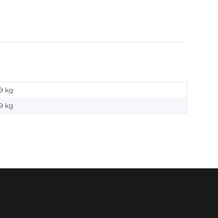
9 kg
9
kg