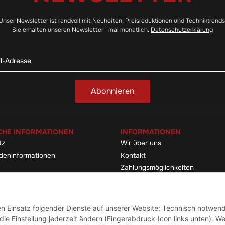
Unser Newsletter ist randvoll mit Neuheiten, Preisreduktionen und Techniktrends
Sie erhalten unseren Newsletter 1 mal monatlich.
Datenschutzerklärung
Abonnieren
CHE INFORMATIONEN
INFORMATIONEN
tz
Wir über uns
deninformationen
Kontakt
Zahlungsmöglichkeiten
elehrung & -formular
Sitemap
Versandinformationen
den Einsatz folgender Dienste auf unserer Website: Technisch notwend
ie Einstellung jederzeit ändern (Fingerabdruck-Icon links unten). We
Vertrag widerrufen