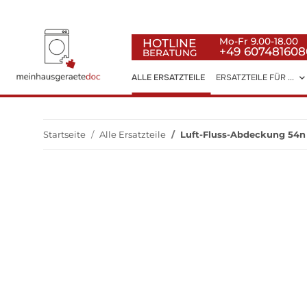
HOTLINE
Mo-Fr 9.00-18.00
+49 607481608
BERATUNG
ALLE ERSATZTEILE
ERSATZTEILE FÜR ...
Startseite
Alle Ersatzteile
Luft-Fluss-Abdeckung 54n