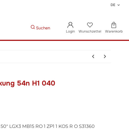
DE
Suchen
Login
Wunschzettel
Warenkorb
kung 54n H1 040
0" LGX3 MB15 RO 1 ZP1 1 KOS R O S31360