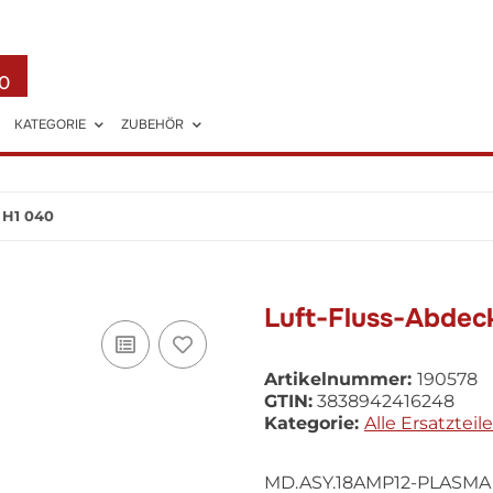
0
KATEGORIE
ZUBEHÖR
 H1 040
Luft-Fluss-Abdec
Artikelnummer:
190578
GTIN:
3838942416248
Kategorie:
Alle Ersatzteile
MD.ASY.18AMP12-PLASMA 5