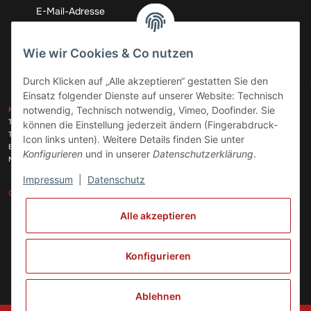
Abonnieren
Wie wir Cookies & Co nutzen
Durch Klicken auf „Alle akzeptieren“ gestatten Sie den
Einsatz folgender Dienste auf unserer Website: Technisch
ZAHLUNGSARTEN
notwendig, Technisch notwendig, Vimeo, Doofinder. Sie
KONTAKT
Telefon:
+49 (0)6074 816 08 0
können die Einstellung jederzeit ändern (Fingerabdruck-
Telefax:
+49 (0)6074 215 08 60
Icon links unten). Weitere Details finden Sie unter
VERSANDARTEN
E-Mail:
info@meinhausgeraetedoc.de
Konfigurieren
und in unserer
Datenschutzerklärung
.
Max Planck Str. 6 c, 63322 Rödermark
Impressum
|
Datenschutz
GESETZLICHE INFORMATIONEN
INFORMATIONEN
Alle akzeptieren
Vertrag widerrufen
Konfigurieren
Ablehnen