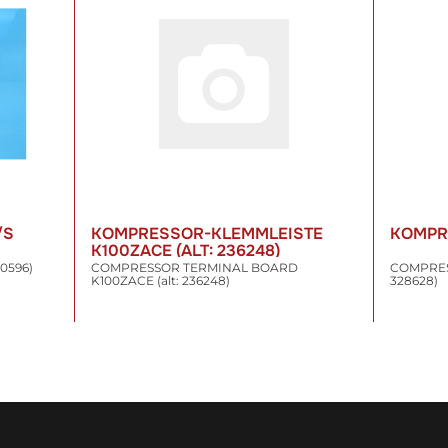
/S
KOMPRESSOR-KLEMMLEISTE
KOMPR
K100ZACE (ALT: 236248)
0596)
COMPRESSOR TERMINAL BOARD
COMPRES
K100ZACE (alt: 236248)
328628)
22,26 €
*
198,4
inkl. 19% USt. , zzgl.
Versand
inkl. 19% US
WARENKORB