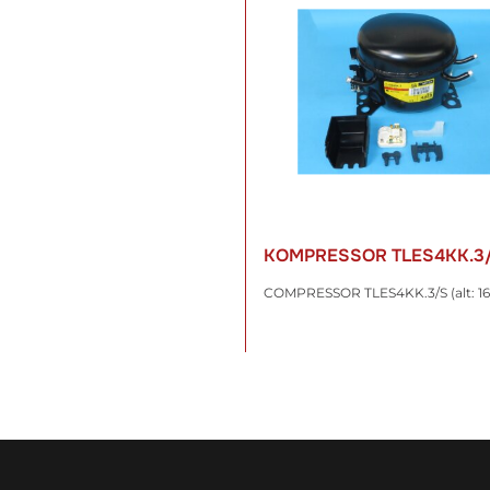
KOMPRESSOR TLES4KK.3
COMPRESSOR TLES4KK.3/S (alt: 16
187,72 €
*
inkl. 19% USt. , zzgl.
Versand
WARENKORB