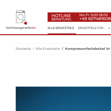
HOTLINE
Mo-Fr 9.00-18.00
+49 607481608
BERATUNG
ALLE ERSATZTEILE
ERSATZTEILE FÜR ...
Startseite
Alle Ersatzteile
Kompressorfachdeckel Vc