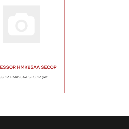
ESSOR HMK95AA SECOP
SOR HMK95AA SECOP (alt:
9 €
*
t. , zzgl.
Versand
WARENKORB