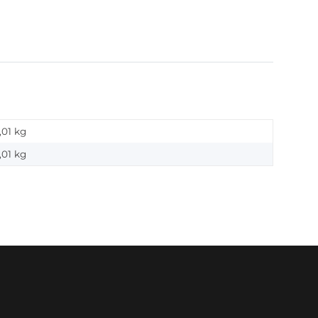
,01 kg
,01
kg