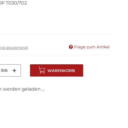
P T030/702
Frage zum Artikel
land abweichend)
Stk
WARENKORB
werden geladen ...