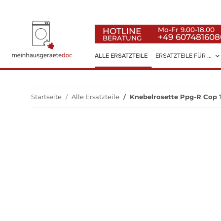
HOTLINE
Mo-Fr 9.00-18.00
+49 607481608
BERATUNG
ALLE ERSATZTEILE
ERSATZTEILE FÜR ...
Startseite
Alle Ersatzteile
Knebelrosette Ppg-R Cop T