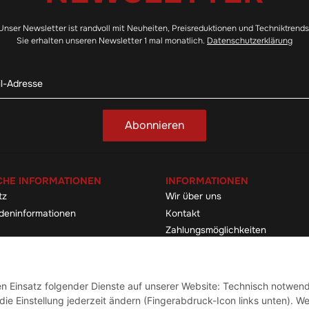
Unser Newsletter ist randvoll mit Neuheiten, Preisreduktionen und Techniktrends
Sie erhalten unseren Newsletter 1 mal monatlich.
Datenschutzerklärung
Abonnieren
CHE INFORMATIONEN
INFORMATIONEN
tz
Wir über uns
deninformationen
Kontakt
Zahlungsmöglichkeiten
elehrung & -formular
Sitemap
Versandinformationen
den Einsatz folgender Dienste auf unserer Website: Technisch notwend
ie Einstellung jederzeit ändern (Fingerabdruck-Icon links unten). We
Vertrag widerrufen