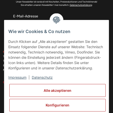
Unser Newsletter ist randvoll mit Neuheiten, Preisreduktionen und Techniktrends!
Sie erhalten unseren Newsletter 1 mal monatlich.
Datenschutzerklärung
Abonnieren
Wie wir Cookies & Co nutzen
Durch Klicken auf „Alle akzeptieren“ gestatten Sie den
Einsatz folgender Dienste auf unserer Website: Technisch
ZAHLUNGSARTEN
notwendig, Technisch notwendig, Vimeo, Doofinder. Sie
KONTAKT
Telefon:
+49 (0)6074 816 08 0
können die Einstellung jederzeit ändern (Fingerabdruck-
Telefax:
+49 (0)6074 215 08 60
Icon links unten). Weitere Details finden Sie unter
VERSANDARTEN
E-Mail:
info@meinhausgeraetedoc.de
Konfigurieren
und in unserer
Datenschutzerklärung
.
Max Planck Str. 6 c, 63322 Rödermark
Impressum
|
Datenschutz
GESETZLICHE INFORMATIONEN
INFORMATIONEN
Alle akzeptieren
Vertrag widerrufen
Konfigurieren