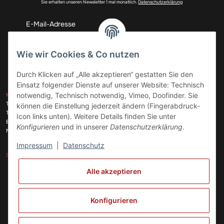
Sie erhalten unseren Newsletter 1 mal monatlich.
Datenschutzerklärung
Abonnieren
Wie wir Cookies & Co nutzen
Durch Klicken auf „Alle akzeptieren“ gestatten Sie den
Einsatz folgender Dienste auf unserer Website: Technisch
ZAHLUNGSARTEN
notwendig, Technisch notwendig, Vimeo, Doofinder. Sie
KONTAKT
Telefon:
+49 (0)6074 816 08 0
können die Einstellung jederzeit ändern (Fingerabdruck-
Telefax:
+49 (0)6074 215 08 60
Icon links unten). Weitere Details finden Sie unter
VERSANDARTEN
E-Mail:
info@meinhausgeraetedoc.de
Konfigurieren
und in unserer
Datenschutzerklärung
.
Max Planck Str. 6 c, 63322 Rödermark
Impressum
|
Datenschutz
GESETZLICHE INFORMATIONEN
INFORMATIONEN
Alle akzeptieren
Vertrag widerrufen
Konfigurieren