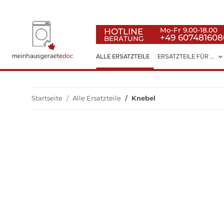
HOTLINE
Mo-Fr 9.00-18.00
+49 607481608
BERATUNG
ALLE ERSATZTEILE
ERSATZTEILE FÜR ...
Startseite
Alle Ersatzteile
Knebel