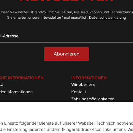
Unser Newsletter ist randvoll mit Neuheiten, Preisreduktionen und Techniktrends
Sie erhalten unseren Newsletter 1 mal monatlich.
Datenschutzerklärung
Abonnieren
CHE INFORMATIONEN
INFORMATIONEN
tz
Wir über uns
deninformationen
Kontakt
Zahlungsmöglichkeiten
elehrung & -formular
Sitemap
Versandinformationen
den Einsatz folgender Dienste auf unserer Website: Technisch notwend
ie Einstellung jederzeit ändern (Fingerabdruck-Icon links unten). We
Vertrag widerrufen