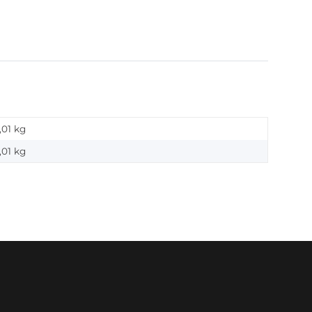
,01 kg
,01
kg