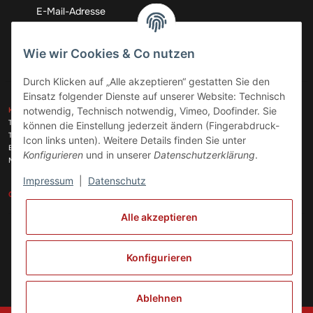
Abonnieren
Wie wir Cookies & Co nutzen
Durch Klicken auf „Alle akzeptieren“ gestatten Sie den
Einsatz folgender Dienste auf unserer Website: Technisch
ZAHLUNGSARTEN
notwendig, Technisch notwendig, Vimeo, Doofinder. Sie
KONTAKT
Telefon:
+49 (0)6074 816 08 0
können die Einstellung jederzeit ändern (Fingerabdruck-
Telefax:
+49 (0)6074 215 08 60
Icon links unten). Weitere Details finden Sie unter
VERSANDARTEN
E-Mail:
info@meinhausgeraetedoc.de
Konfigurieren
und in unserer
Datenschutzerklärung
.
Max Planck Str. 6 c, 63322 Rödermark
Impressum
|
Datenschutz
GESETZLICHE INFORMATIONEN
INFORMATIONEN
Alle akzeptieren
Vertrag widerrufen
Konfigurieren
Ablehnen