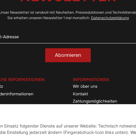
Unser Newsletter ist randvoll mit Neuheiten, Preisreduktionen und Techniktrends
Sie erhalten unseren Newsletter 1 mal monatlich.
Datenschutzerklärung
Abonnieren
CHE INFORMATIONEN
INFORMATIONEN
tz
Wir über uns
deninformationen
Kontakt
Zahlungsmöglichkeiten
elehrung & -formular
Sitemap
Versandinformationen
den Einsatz folgender Dienste auf unserer Website: Technisch notwend
ie Einstellung jederzeit ändern (Fingerabdruck-Icon links unten). We
Vertrag widerrufen