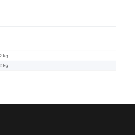
2 kg
2
kg