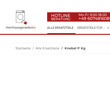
HOTLINE
Mo-Fr 9.00-18.00
+49 607481608
BERATUNG
ALLE ERSATZTEILE
ERSATZTEILE FÜR ...
Startseite
Alle Ersatzteile
Knebel P Kg